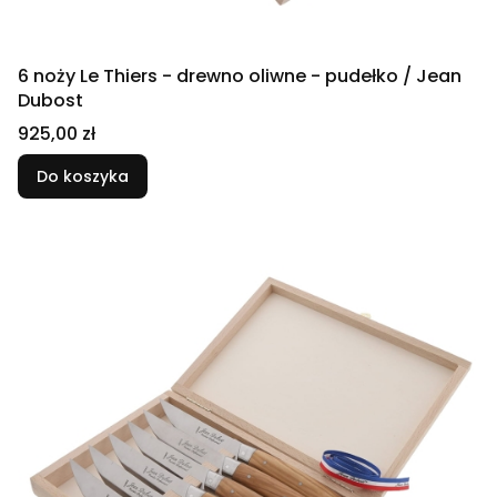
6 noży Le Thiers - drewno oliwne - pudełko / Jean
Dubost
Cena
925,00 zł
Do koszyka