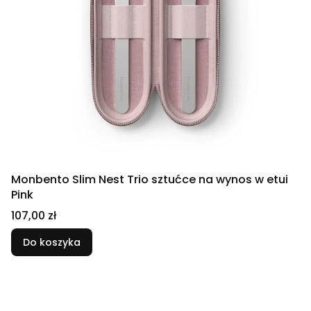
Monbento Slim Nest Trio sztućce na wynos w etui
Pink
Cena
107,00 zł
Do koszyka