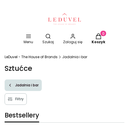
Otwórz wyszukiwarkę
Produkty w koszy
Menu
Szukaj
Zaloguj się
Koszyk
LeDuvel - The House of Brands
Jadalnia i bar
Sztućce
Jadalnia i bar
Filtry
Bestsellery