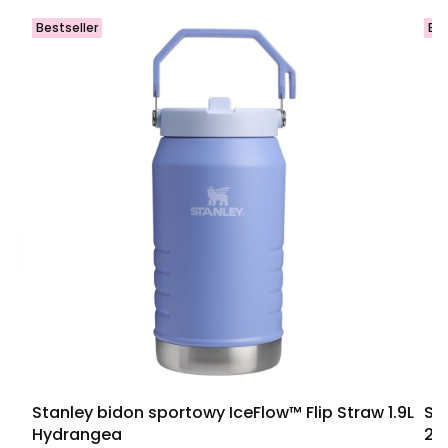
Bestseller
Bes
se
Stanley bidon sportowy IceFlow™ Flip Straw 1.9L
Sta
Hydrangea
2.0