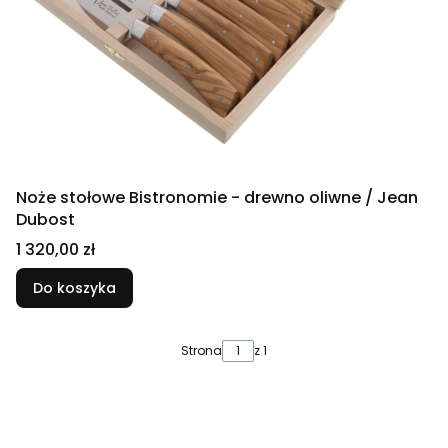
Noże stołowe Bistronomie - drewno oliwne / Jean
Dubost
Cena
1 320,00 zł
Do koszyka
Strona
z 1