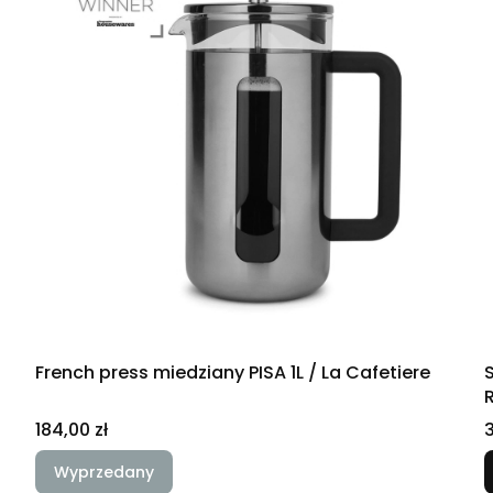
oy
French press miedziany PISA 1L / La Cafetiere
Cena
184,00 zł
3
Wyprzedany