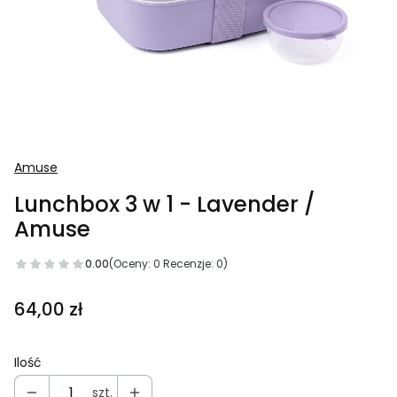
Amuse
Lunchbox 3 w 1 - Lavender /
Amuse
0.00
(Oceny: 0 Recenzje: 0)
Przejdź do sekcji Opinie
Cena
64,00 zł
Ilość
szt.