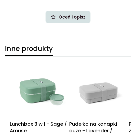
Oceń i opisz
Inne produkty
Lunchbox 3 w 1 - Sage /
Pudełko na kanapki
Po
r /
Amuse
duże - Lavender /
zu