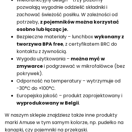
pozwalają wygodnie oddzielić składniki i
zachować świeżość posiłku. W zależności od
potrzeby,
z pojemników można korzystać
osobno lub łącząc je.
Bezpieczne materiały – lunchbox
wykonany z
tworzywa BPA free
, z certyfikatem BRC do
kontaktu z żywnością.
Wygoda użytkowania –
można myć w
zmywarce
i podgrzewać w mikrofalówce (bez
pokrywek).
Odporność na temperatury – wytrzymuje od
-30°C do +100°C.
Europejska jakość – produkt zaprojektowany i
wyprodukowany w Belgii
.
W naszym sklepie znajdziesz także inne produkty
marki Amuse w tym samym kolorze, np. pudełko na
kanapki, czy pojemniki na przekąski.