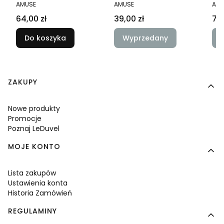
Amuse
La
PRODUCENT
PRODUCENT
PRO
AMUSE
AMUSE
AMU
Cena
Cena
Ce
64,00 zł
39,00 zł
75,
Do koszyka
Wyprzedany
Linki w stopce
ZAKUPY
Nowe produkty
Promocje
Poznaj LeDuvel
MOJE KONTO
Lista zakupów
Ustawienia konta
Historia Zamówień
REGULAMINY