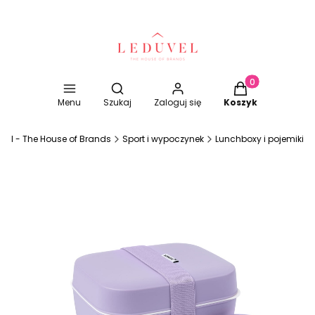
Otwórz wyszukiwarkę
Produkty w koszy
Menu
Szukaj
Zaloguj się
Koszyk
vel - The House of Brands
Sport i wypoczynek
Lunchboxy i pojemiki