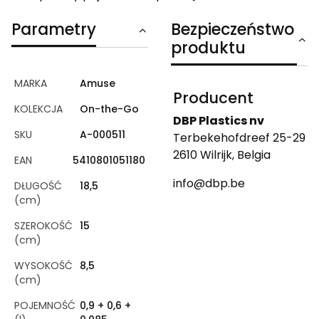
Parametry
Bezpieczeństwo
produktu
MARKA
Amuse
Producent
KOLEKCJA
On-the-Go
DBP Plastics nv
SKU
A-000511
Terbekehofdreef 25-29
2610 Wilrijk, Belgia
EAN
5410801051180
info@dbp.be
DŁUGOŚĆ
18,5
(cm)
SZEROKOŚĆ
15
(cm)
WYSOKOŚĆ
8,5
(cm)
POJEMNOŚĆ
0,9 + 0,6 +